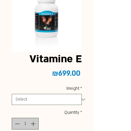
Vitamine E
Price
₪699.00
Weight
*
Quantity
*