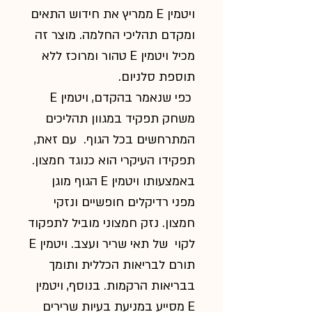
ויטמין
E
ממריץ את חידוש התאים
ומקדם תהליכי החלמה.
מוצר זה
מכיל ויטמין
E
טהור ומרוכז
ללא
תוספת סלניום.
כפי שנאמר בהקדם, ויטמין
E
משחק תפקיד במגוון
תהליכים
המתרחשים בכל הגוף. עם זאת,
תפקידו העיקרי
הוא כנוגד חמצון.
באמצעותו ויטמין
E
הגוף מוגן
מפני רדיקלים חופשיים ונזקי
חמצון. נזק חמצוני מוביל לתפקוד
לקוי של תאי שריר ועצב.
ויטמין
E
תורם לבריאות
הכללית ותומך
בבריאות
הרקמות. בנוסף, ויטמין
E
מסייע במניעת בעיות שרירים