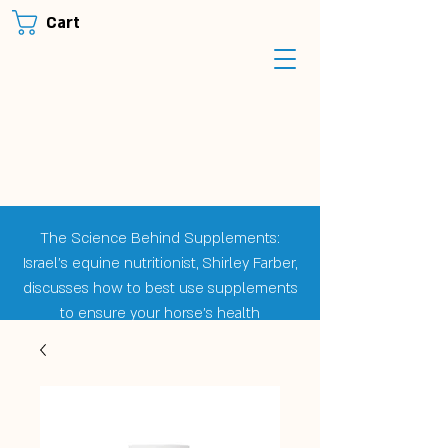
Cart
The Science Behind Supplements:
Israel's equine nutritionist, Shirley Farber,
discusses how to best use supplements
to ensure your horse's health