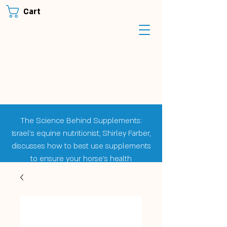
Cart
The Science Behind Supplements:
Israel's equine nutritionist, Shirley Farber,
discusses how to best use supplements
to ensure your horse's health