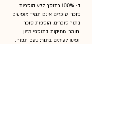
ב- 100% כתוסף ללא הוספות
סוכר. סוכרים אינם תמיד מופיעים
בתור סוכרים. הוספות סוכר
וחומרי מתיקות בתוספי מזון
יופיעו לעיתים בתור: טעם תפוח,
דקסטרוז, סוכרוז, וסוכר ענבים.
פרמאהורס אינם משתמשים
בשום סוג של סוכר או חומרי
מתיקות ובכך מייחדים את עצמם
מספקים אחרים. כל מוצרינו אינם
כוללים הוספות או חומרי טעם
אחרים.
אנשי מקצוע רבים ווטרינרים כבר
משתמשים בתוספי פרמאהורס.
לחצו כאן לקרוא את חוות דעתם