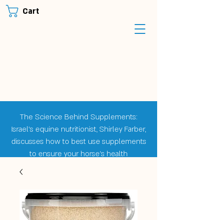
Cart
The Science Behind Supplements:
Israel's equine nutritionist, Shirley Farber,
discusses how to best use supplements
to ensure your horse's health