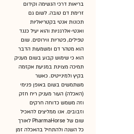
בריאות דרכי הנשימה וקידום
זרימת דם טובה. לשום גם
תכונות אנטי בקטריאליות
ואנטי-אלרגניות והוא יעיל כנגד
טפילים, פטריות ווירוסים. שום
הוא מטהר דם ומשמעות הדבר
הוא כי שימוש קבוע בשום מעניק
תמיכה מצוינת במניעת אקזמה
בקיץ ולמינייטיס. כאשר
משתמשים בשום באופן פנימי
(האכלה) העור מעניק ריח חזק
וזה משמש כדוחה חרקים
וזבובים. אנו ממליצים להאכיל
שום של
PharmaHorse
לאורך
כל השנה ולהתחיל בהאכלה זמן