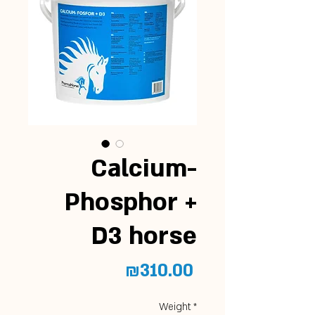
Calcium-
Phosphor +
D3 horse
Price
₪310.00
Weight
*