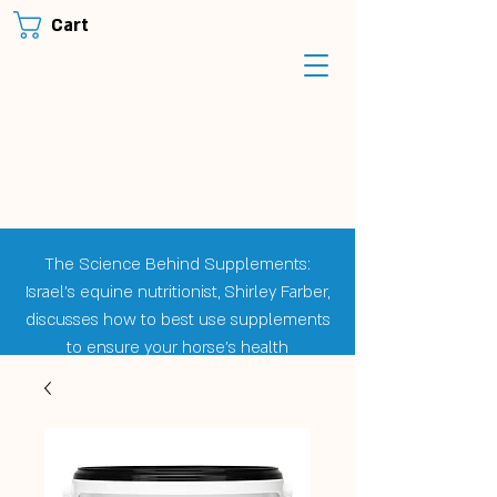
Cart
The Science Behind Supplements:
Israel's equine nutritionist, Shirley Farber,
discusses how to best use supplements
to ensure your horse's health