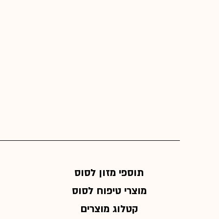
avour additives:
ata 295.000 mg/kg, Curcuma
ga 2.000 mg/kg
תוספי מזון לסוס
מוצרי טיפוח לסוס
קטלוג מוצרים