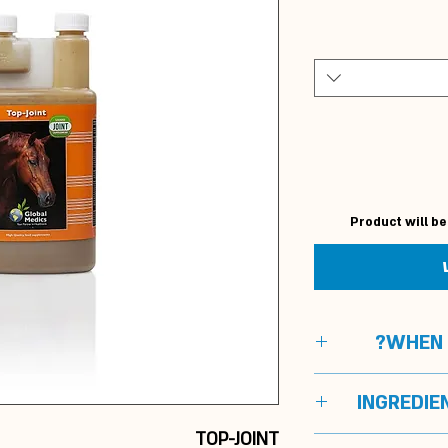
Product will be
WHEN I
INGREDIE
Gr
TOP-JOINT
Horses wi