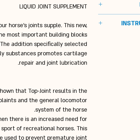
Preventive, to m
LIQUID JOINT SUPPLEMENT
Glucosamine, MS
Sp
Glycerol, Chon
Bottle of 1 
INSTR
your
horse’s
joints supple. This new,
t
he most important building blocks
2 dosage caps (40 
S
 The addition specifically selected
day, mi
Vitami
ily
substances promotes cartilage
Vitamin E (all
repair and joint lubrication.
3a700): 1.830 mg
hown that Top-Joint results in the
Trace elements:
plaints and the general locomotor
hydrated – Copp
chelate of glyc
system of the horse.
600 mg/kg, Man
en there is an increased need for
hydrated Manga
 sport of recreational horses. This
be used
to prevent premature joint