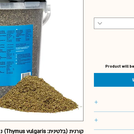
Product will be
קורנית (בלטינית:
Thymus vulgaris
) נ
.