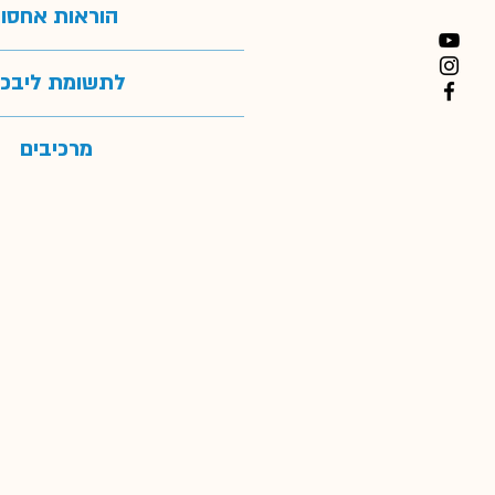
הוראות אחסון
אפשרי לערבב את תוסף זה עם ה
סוסך.
המוצר צריך להיות מאוחסן במקו
לתשומת ליבכ
האריזה המקורית, הרחק מהישג
מוצר זה הוא מזון מינרלי לסוס
מרכיבים
במרכיבים באיכות אנושית, מה שמ
עם זאת, בגלל גודל כף המידה 
Composition
התווית של מוצר זה מומלצת לש
וסוסים.
Thyme
y)
מוצר זה אינו תרופה ואין לו השפע
מזון אינם תחליף לאורח חיים בריא 
לכן, אם הסוס שלך חולה או סוב
חשוב לפנות לווטר