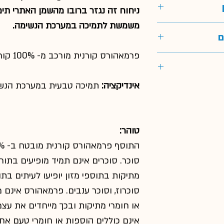
תזונה היומית של
ניחוח זה נגזר ברובו מהשמן האתרי תימו
משמשת לתמיכה במערכת הנשימה.
ם קריר ויבש בתוך
ם
 ידם של ילדים.
פרמאהורס קורנית מורכב מ- 100% קורנית טהורה ומיובשת.
ים. אנו משתמשים
בטיח איכות גבוהה.
אינדיקציה:
תמיכה טבעית במערכת הנשי
והמינון המומלץ,
ימוש רק לפונים
100% pure (Human
טוהר:
Grade Qualit
ות רפואיות. תוספי
במגוון אוכל מאוזן.
סוכר. סוכרים אינם תמיד מופיעים בתור 
ל מהפרעה רפואית,
מתיקות בתוספי מזון יופיעו לעיתים בתו
ינר.
סוכרוז, וסוכר ענבים. פרמאהורס אינם
או חומרי מתיקות ובכך מייחדים את עצמ
אינם כוללים הוספות או חומרי טעם אחר