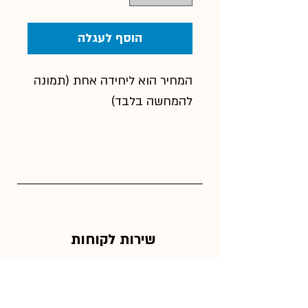
הוסף לעגלה
המחיר הוא ליחידה אחת (תמונה
להמחשה בלבד)
שירות לקוחות
054-4834876
info@petpurity.co.il