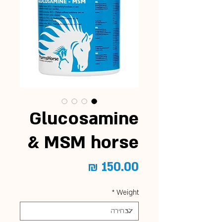
Glucosamine
& MSM horse
מחיר
*
Weight