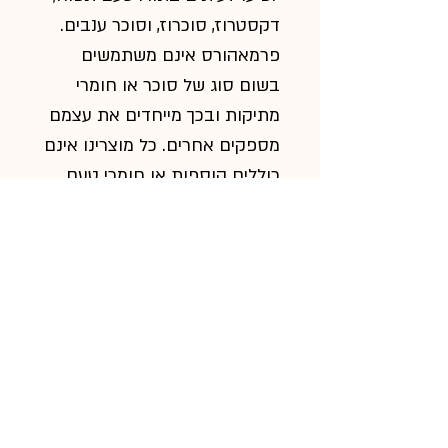
דקסטרוז, סוכרוז, וסוכר ענבים.
פרמאהורס אינם משתמשים
בשום סוג של סוכר או חומרי
מתיקות ובכך מייחדים את עצמם
מספקים אחרים. כל מוצרינו אינם
כוללים הוספות או חומרי טעם
אחרים.
אנשי מקצוע רבים ווטרינרים כבר
משתמשים בתוספי פרמאהורס.
לחצו כאן לקרוא את חוות דעתם
של אנשי מקצוע ידועים ווטרינרים.
הוראות שימוש
כמות: